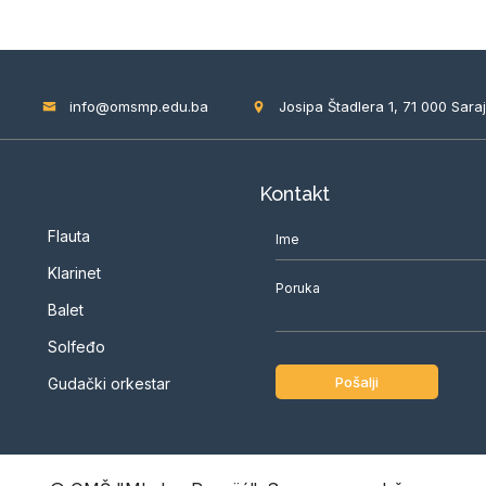
info@omsmp.edu.ba
Josipa Štadlera 1, 71 000 Saraj
Kontakt
Flauta
Klarinet
Balet
Solfeđo
Gudački orkestar